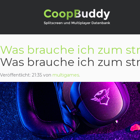
Was brauche ich zum st
Was brauche ich zum st
Veröffentlicht:
21:35
von
multigames
.