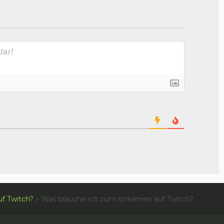
f Twitch?
»
Was brauche ich zum streamen auf Twitch?