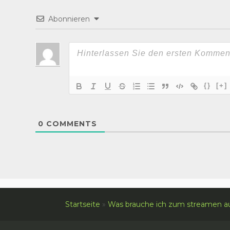
Abonnieren
{}
[+]
0
COMMENTS
Startseite
»
Was brauche ich zum streamen au