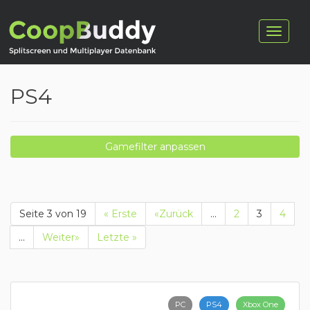
PS4
Gamefilter anpassen
Seite 3 von 19
« Erste
«Zurück
...
2
3
4
...
Weiter»
Letzte »
PC
PS4
Xbox One