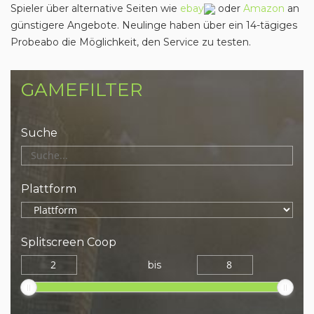
Spieler über alternative Seiten wie
ebay
oder
Amazon
an
günstigere Angebote. Neulinge haben über ein 14-tägiges
Probeabo die Möglichkeit, den Service zu testen.
GAMEFILTER
Suche
Plattform
Splitscreen Coop
bis