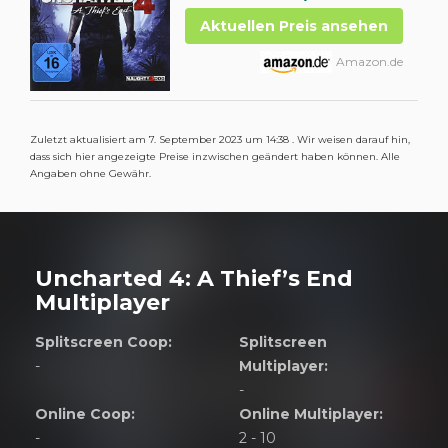
Aktuellen Preis ansehen
Amazon.de
Zuletzt aktualisiert am 7. September 2023 um 14:38 . Wir weisen darauf hin,
dass sich hier angezeigte Preise inzwischen geändert haben können. Alle
Angaben ohne Gewähr.
Uncharted 4: A Thief’s End
Multiplayer
Splitscreen Coop:
Splitscreen
-
Multiplayer:
-
Online Coop:
Online Multiplayer:
-
2 - 10