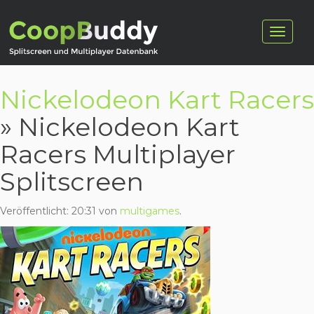
Nickelodeon Kart Racers
» Nickelodeon Kart
Racers Multiplayer
Splitscreen
Veröffentlicht:
20:31
von
multigames
.