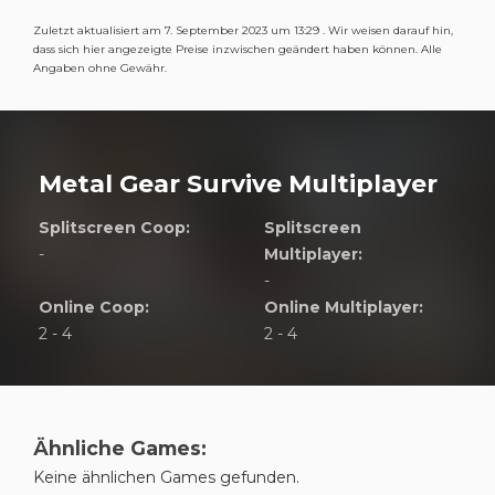
Zuletzt aktualisiert am 7. September 2023 um 13:29 . Wir weisen darauf hin,
dass sich hier angezeigte Preise inzwischen geändert haben können. Alle
Angaben ohne Gewähr.
Metal Gear Survive Multiplayer
Splitscreen Coop:
Splitscreen
-
Multiplayer:
-
Online Coop:
Online Multiplayer:
2 - 4
2 - 4
Ähnliche Games:
Keine ähnlichen Games gefunden.