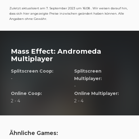
Zuletzt aktualisiert am 7. September 2023 um 16:08 . Wir weisen darauf hin,
dass sich hier angezeigte Preise inzwischen geändert haben können. Alle
Angaben ohne Gewähr.
Mass Effect: Andromeda
Multiplayer
Splitscreen Coop:
Splitscreen
-
Multiplayer:
-
Online Coop:
Online Multiplayer:
2 - 4
2 - 4
Ähnliche Games: