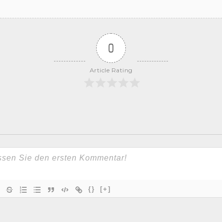
0
Article Rating
{}
[+]