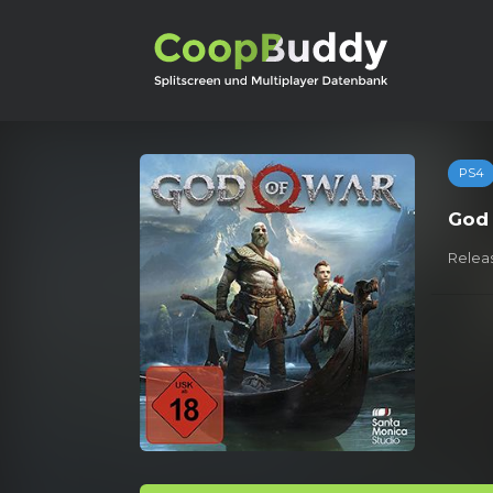
PS4
God 
Releas