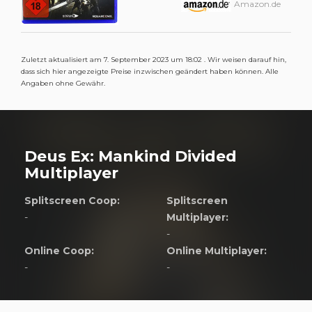
Amazon.de
Zuletzt aktualisiert am 7. September 2023 um 18:02 . Wir weisen darauf hin,
dass sich hier angezeigte Preise inzwischen geändert haben können. Alle
Angaben ohne Gewähr.
Deus Ex: Mankind Divided
Multiplayer
Splitscreen Coop:
Splitscreen
-
Multiplayer:
-
Online Coop:
Online Multiplayer:
-
-